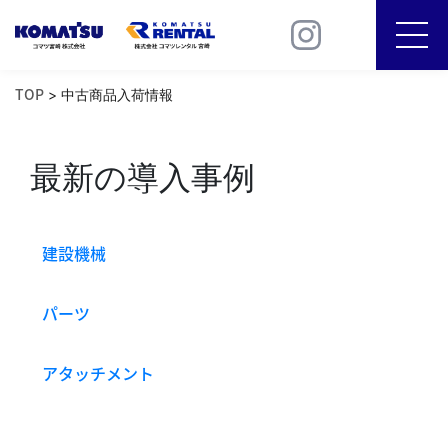
TOP
NEWS
TOP
> 中古商品入荷情報
商品情報
ICT建機
最新の導入事例
建機買取
建設機械
コマテック
パーツ
SDGs
会社案内
アタッチメント
採用情報