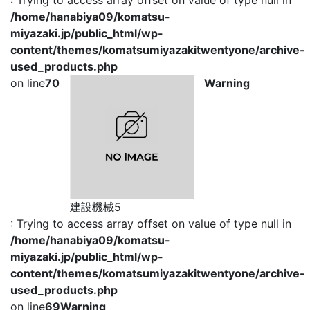
: Trying to access array offset on value of type null in
/home/hanabiya09/komatsu-
miyazaki.jp/public_html/wp-
content/themes/komatsumiyazakitwentyone/archive-
メールでのお問合せ
used_products.php
on line
70
Warning
建設機械5
: Trying to access array offset on value of type null in
/home/hanabiya09/komatsu-
miyazaki.jp/public_html/wp-
content/themes/komatsumiyazakitwentyone/archive-
used_products.php
on line
69
Warning