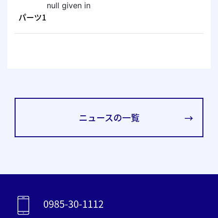
コマツ宮崎
null given in
パーツ1
-新卒
-高卒
-中途/第二新卒
コマツレンタル宮崎
-新卒
ニュースの一覧
-高卒
-中途/第二新卒
電話でのお問合せ
0985-30-1112