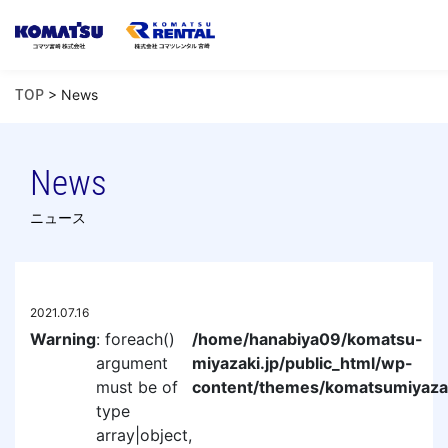
TOP
NEWS
TOP
> News
商品情報
ICT建機
News
ニュース
コマテック
SDGs
2021.07.16
会社案内
Warning
: foreach()
/home/hanabiya09/komatsu-
argument
miyazaki.jp/public_html/wp-
must be of
content/themes/komatsumiyaza
採用情報
type
array|object,