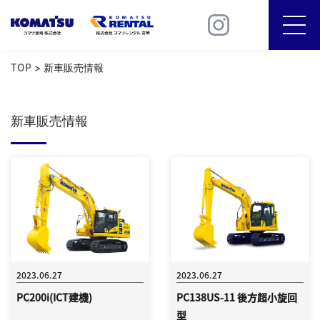
TOP
NEWS
TOP
> 新車販売情報
商品情報
ICT建機
新車販売情報
コマテック
SDGs
会社案内
2023.06.27
2023.06.27
採用情報
PC200i(ICT建機)
PC138US-11 後方超小旋回
型